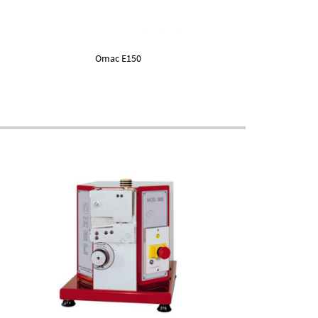
Omac E150