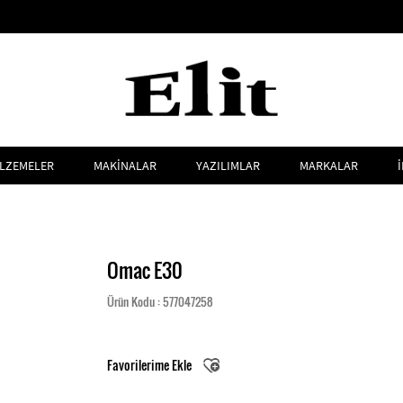
LZEMELER
MAKİNALAR
YAZILIMLAR
MARKALAR
Omac E30
Ürün Kodu : 577047258
Favorilerime Ekle