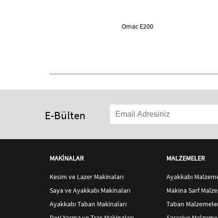
Omac E200
E-Bülten
MAKİNALAR
MALZEMELER
Kesim ve Lazer Makinaları
Ayakkabı Malzeme
Saya ve Ayakkabı Makinaları
Makina Sarf Malze
Ayakkabı Taban Makinaları
Taban Malzemeler
Deri Yarma ve Traş Makinaları
Saraciye Malzemel