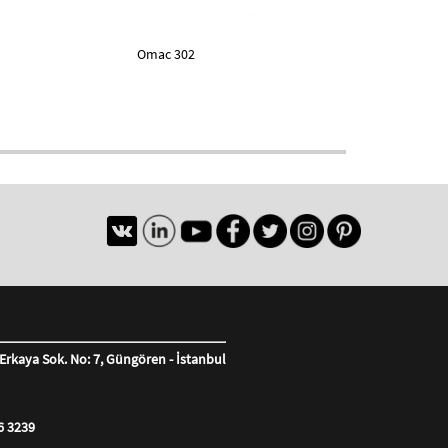
Omac 302
Erkaya Sok. No: 7, Güngören - İstanbul
6 3239