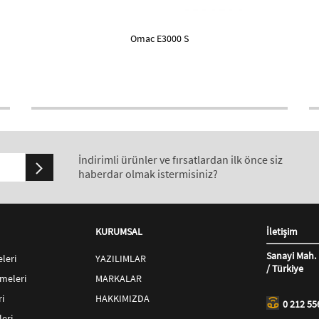
Omac E3000 S
İndirimli ürünler ve fırsatlardan ilk önce siz
haberdar olmak istermisiniz?
KURUMSAL
İletişim
Sanayi Mah. 
leri
YAZILIMLAR
/ Türkiye
meleri
MARKALAR
i
HAKKIMIZDA
0 212 55
eri