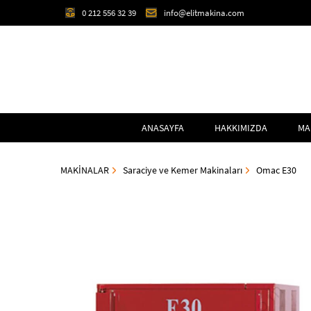
0 212 556 32 39
info@elitmakina.com
ANASAYFA
HAKKIMIZDA
MA
MAKİNALAR
Saraciye ve Kemer Makinaları
Omac E30