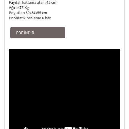
Faydalı katlama alanı 45 cm
Ağırlık75 Kg
Boyutları 60x54x55 cm
Pnömatik besleme 6 bar
PDF İNDİR