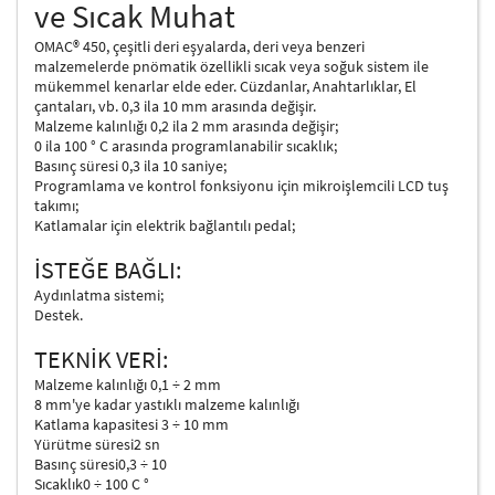
ve Sıcak Muhat
OMAC® 450, çeşitli deri eşyalarda, deri veya benzeri
malzemelerde pnömatik özellikli sıcak veya soğuk sistem ile
mükemmel kenarlar elde eder. Cüzdanlar, Anahtarlıklar, El
çantaları, vb. 0,3 ila 10 mm arasında değişir.
Malzeme kalınlığı 0,2 ila 2 mm arasında değişir;
0 ila 100 ° C arasında programlanabilir sıcaklık;
Basınç süresi 0,3 ila 10 saniye;
Programlama ve kontrol fonksiyonu için mikroişlemcili LCD tuş
takımı;
Katlamalar için elektrik bağlantılı pedal;
İSTEĞE BAĞLI:
Aydınlatma sistemi;
Destek.
TEKNİK VERİ:
Malzeme kalınlığı 0,1 ÷ 2 mm
8 mm'ye kadar yastıklı malzeme kalınlığı
Katlama kapasitesi 3 ÷ 10 mm
Yürütme süresi2 sn
Basınç süresi0,3 ÷ 10
Sıcaklık0 ÷ 100 C °