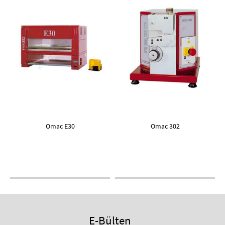
Omac E30
Omac 302
E-Bülten