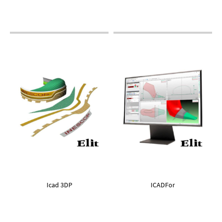
Icad 3DP
ICADFor