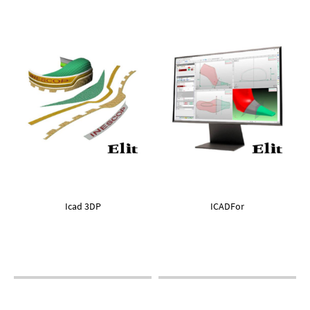
Icad 3DP
ICADFor