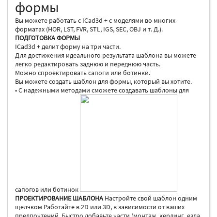
формы
Вы можете работать с ICad3d + с моделями во многих
форматах (HOR, LST, FVR, STL, IGS, SEC, OBJ и т. Д.).
ПОДГОТОВКА ФОРМЫ
ICad3d + делит форму на три части.
Для достижения идеального результата шаблона вы можете
легко редактировать заднюю и переднюю часть.
Можно спроектировать сапоги или ботинки.
Вы можете создать шаблон для формы, который вы хотите.
• С надежными методами сможете создавать шаблоны для
сапогов или ботинок
ПРОЕКТИРОВАНИЕ ШАБЛОНА
Настройте свой шаблон одним
щелчком Работайте в 2D или 3D, в зависимости от ваших
предпочтений. Быстро добавьте части (монтаж, керлинг, езда