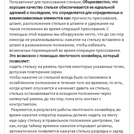
Полуавтомат для прессования стельки;
Общеизвестно, что
хорошее качество стельки обеспечивается ее идеальной
адгезией к последним, что определяется для определенных и
взаимозависимых элементов как:
прочность прессования,
штамп, расположение стельки в штампе и удержание на
таком положении во время операций прессования. С
помощью этой машины мы обнаружили нечто, что до сих пор
никогда не реализовывалось: нажатие на стельку вставлено в
штамп в разжиженном положении, чтобы избежать
возможных перемещений во время операции прессования.
Это возможно с помощью ленточного конвейера, который
позволяет:
надеть стельку на ремень против некоторых указанных точек,
допуская повторение серии.
чтобы нажатие со стелькой всегда было остановлено в
ослабленном положении в течение того же времени, то есть,
когда штамп опускается и начинает давить на стельку,
стелька останавливается в исходном положении через
натянутый ремень до тех пор, пока есть контакт с
контрстампом.
Разумеется, в результате работы ленточного конвейера, во
время нажатия оператор машины должен надеть на ленту
еще одну стельку в правильном положении центровки, так
как, когда таймер времени нажатия открывает штампы,
автоматически появляется нажатая стелька разрядка и заряд