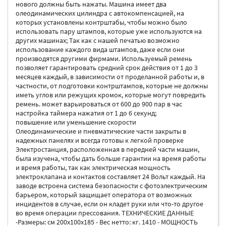
нового должны быть нажаты. Машина имеет два
олеодинамических цилиндра с автокомпенсацией, на
которых установлены контрштабы, чтобы можно было
использовать пару штампов, которые уже используются на
других машинах; Так как с нашей печатью возможно
использование каждого вида штампов, даже если они
производятся другими фирмами. Используемый ремень
позволяет гарантировать средний срок действия от 1 до 3
месяцев каждый, в зависимости от проделанной работы и, в
частности, от подготовки контрштампов, которые не должны
иметь углов или режущих кромок, которые могут повредить
ремень. может варьироваться от 600 до 900 пар в час
настройка таймера нажатия от 1 до 6 секунд;
повышение или уменьшение скорости
Олеодинамические и пневматические части закрыты в
надежных панелях и всегда готовы к легкой проверке
Электростанция, расположенная в передней части машин,
была изучена, чтобы дать больше гарантии на время работы
и время работы, так как электрическая мощность
электроклапана и контактов составляет 24 Вольт каждый. На
заводе встроена система безопасности с фотоэлектрическим
барьером, который защищает оператора от возможных
инцидентов в случае, если он кладет руки или что-то другое
во время операции прессования. ТЕХНИЧЕСКИЕ ДАННЫЕ
-Размеры: см 200x100x185 - Вес нетто: кг. 1410 - МОЩНОСТЬ