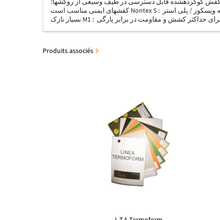
سیعی از روکش­ها؛ Nontex 22: پارچه پلی استر با مقاومت بسیار عالی در برابر سایش ، مخصوصا برای کف پا در
کفش­های ایمنی مناسب است Nontex S : پارچه ویسکوز / پلی استر Tela PC : پارچه پلی استر / نخی به خصوص برای کفیِ کفش­های زنانه و مردانه مناسب است. Newjet : پارچه پلی استر چرخانده­شده­ی
Produits associés
L.T.A Termoform