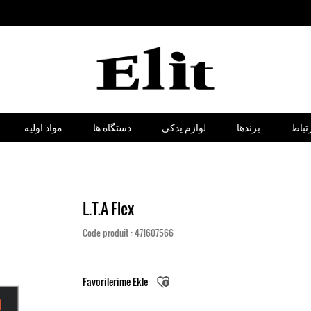
تباط
برندها
لوازم یدکی
دستگاه ها
مواد اولیه
L.T.A Flex
Code produit : 471607566
Favorilerime Ekle