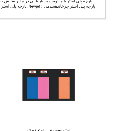
L.T.A L-Gel , L-Memory Gel