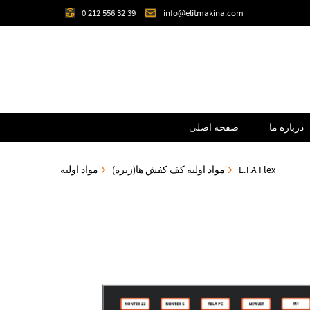
0 212 556 32 39
info@elitmakina.com
درباره ما
صفحه اصلی
L.T.A Flex
مواد اولیه کف کفش ها(زیره)
مواد اولیه