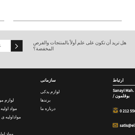
هل تريد أن تكون على علم أولاً بالمنتجات والفرص
المخفضة؟
ارتباط
سازمانی
Sanayi Mah. 
لوازم یدکی
/ بوقلمون
برندها
لوازم م
درباره ما
مواد اولیه
0 212 55
مواداولیه ی 
satis@e
مواد اول