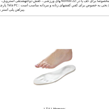
های ورزشی ، کفش دوخته­شده­ی استروبل، کفش کوک­زده­شده قابل دسترسی در طیف و
بسیار نازک M1 : پیراهن پلی استر برای حداکثر کشش و مقاومت در برابر پارگی.
L.T.A L-Memory