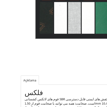
Açıklama
فلکس
فوم های لاتکس کشسانی SBR ویژگی های اصلی: قابلیت تنفس ، ضد باکتری ، راحت ، مبتنی بر آب ، فوم لاتکس با سلولهای باز است. در نسخه آنتی استاتیک برای استفاده در کفش های ایمنی قابل دسترسی
است. ضخامت: همه می توانند با ضخامت فوم از 1.50mm تا 10،00 mm در 5 چگالی تولید شوند. مناسب برای کفش های کلاسیک زنانه و مردانه ، کفش بوت پیاده روی ، چکمه ، کفش­های ایمنی ، کتانی و کفش­