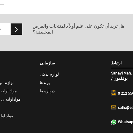
هل تريد أن تكون على علم أولاً بالمنتجات والفرص
المخفضة؟
ارتباط
سازمانی
Sanayi Mah. 
لوازم یدکی
/ بوقلمون
برندها
لوازم م
درباره ما
مواد اولیه
0 212 55
مواداولیه ی 
satis@e
مواد اول