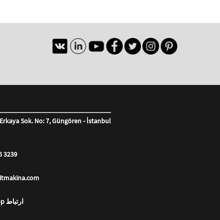
Erkaya Sok. No: 7, Güngören - İstanbul
6 3239
litmakina.com
Whatsapp ارتباط