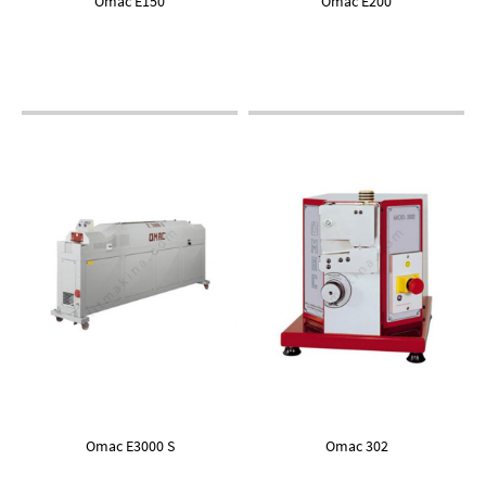
Omac E150
Omac E200
Omac E3000 S
Omac 302