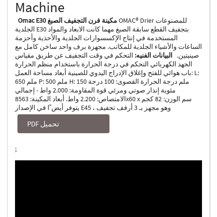
Machine
OMAC® Drier للمصنوعات
Omac E30 مكينة فرن التجفيف الصبغ
الجلدية E30 بتجفيف القطع سابقة الصبغ مهما كانت الابعاد والمواد
المستخدمة في إنتاج الإكسسوارات الجلدية والأحذية وأحزمة
الساعات والأشياء الجلدية للمكاتب. مجهزة برف واحد ساخن كامل مع
صينيتين.
البيانات الفنيه:
التحكم في وقت التجفيف عن طريق مقياس
الجهد الكهربائي التحكم في درجة الحرارة باستخدام منظم الحرارة
باب هوائي للفتح وإغلاق الإدراج اليدوي للصينية أبعاد مساحة العمل: L:
650 ملم P: 500 ملم H: 150 ملم درجة الحرارة القصوى: 100 درجة
مئوية إنذار صوتي ومرئي قوة المقاومة: 2.000 واط - إجمالي
الامتصاص: 2.200 واط. أبعاد المكينة: 8563x60 x سم الوزن: 82 كجم
يتوفر أيض ًا في الإصدار E45 ، وهو مجهز بـ 3 أرفف تجفيف
PDF تحميل
;